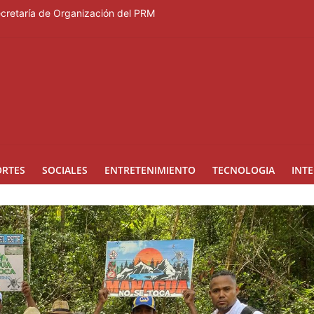
Secretaría de Organización del PRM
Duartiano en reunión solemne por el sesquicentenario de Juan Pablo D
rcera temporada de “Fuera de Liga”
a mujer reportada como desaparecida tras encontrarla desorientada
nes en los Effie Awards República Dominicana 2026
ORTES
SOCIALES
ENTRETENIMIENTO
TECNOLOGIA
INT