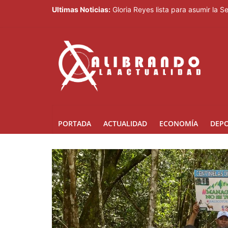
Ultimas Noticias:
Gloria Reyes lista para asumir la 
Efemérides Patrias y el Instituto 
Verónica Batista regresa con la te
Agente de la DIGESETT identifica 
Banreservas obtiene siete galardo
PORTADA
ACTUALIDAD
ECONOMÍA
DEP