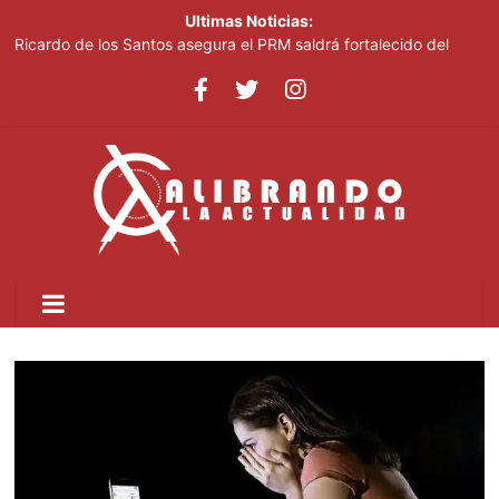
Ultimas Noticias:
Ricardo de los Santos asegura el PRM saldrá fortalecido del
proceso interno para escoger nuevas autoridades
70,000 personas serán beneficiadas con saneamiento de las
cañadas Juan Valdez y Los Girasoles
Juan Luis Guerra destaca en la clausura de los Juegos
Centroamericanos
Thalia Terrero se reencuentra con el oro, ocho años después
Pronostican cielo soleado y temperaturas de hasta 35 °C este
viernes