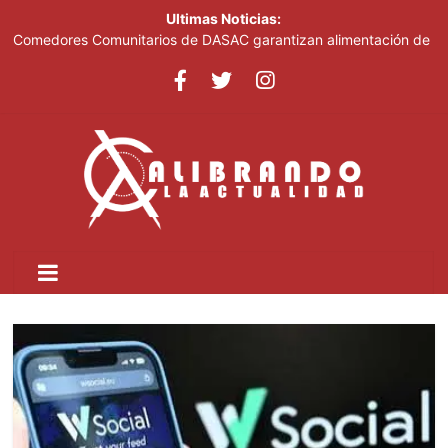
Ultimas Noticias:
Comedores Comunitarios de DASAC garantizan alimentación de
miles de voluntarios y personal de los XXV Juegos
Centroamericanos y del Caribe Santo Domingo 2026
Arabia Saudí, Turquía y Pakistán se blindan con un acuerdo de
defensa en plena guerra
Senado de EE. UU. aprueba nuevo paquete de sanciones a
Rusia
Italia dice que no acepta ultimátums y mantendrá la suspensión
del Schengen con España
Fransheska Matías gana dos plata en el torneo de pesas de los
Centroamericanos y del Caribe