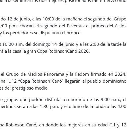
do a la semifinal los dos mejores posicionados tanto del A como
ábado 12 de junio, a las 10:00 de la mañana el segundo del Grupo
2:00 p.m. chocan el segundo del B versus el primeo del A, los
 los perdedores se disputarán el bronce.
 10:00 a.m. del domingo 14 de junio y a las 2:00 de la tarde la
rá a la casa la gran Copa RobinsonCanó 2026.
e el Grupo de Medios Panorama y la Fedom firmado en 2024,
onal U12 “Copa Robinson Canó” llegarán al pueblo dominicano
es del prestigioso medio.
de grupos que podrán disfrutar en horario de las 9:00 a.m., el
rtinos serán a las 1:30 p.m. y el último de la tanda a las 4:00
opa Robinson Canó, en donde los mejores en su edad (11 y 12