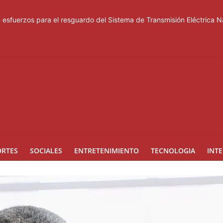
esfuerzos para el resguardo del Sistema de Transmisión Eléctrica N
 después
5 °C este viernes
cido del proceso interno para escoger nuevas autoridades
con nuevas estrategias y avances en la Red Pública de Salud
ORTES
SOCIALES
ENTRETENIMIENTO
TECNOLOGIA
INT