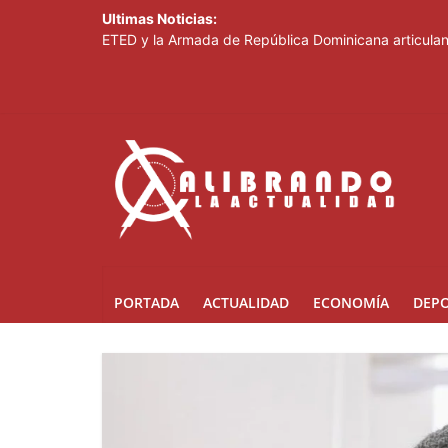
Ultimas Noticias:
ETED y la Armada de República Dominicana articulan 
Thalia Terrero se reencuentra con el oro, ocho años
Pronostican cielo soleado y temperaturas de hasta 3
Ricardo de los Santos asegura el PRM saldrá fortale
SNS fortalece atención materno-infantil y neonatal 
PORTADA
ACTUALIDAD
ECONOMÍA
DEP