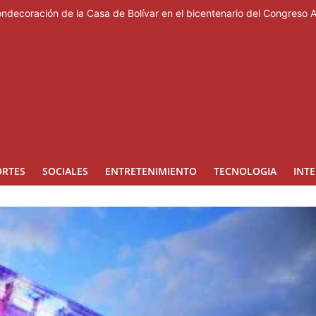
ondecoración de la Casa de Bolívar en el bicentenario del Congreso 
e Messi, padre del astro argentino
es de vertedero en Cancino
les de ciudadanos que quieren inscribirse en el PLD"
 de presentar logros que no reflejan la realidad económica
ORTES
SOCIALES
ENTRETENIMIENTO
TECNOLOGIA
INT