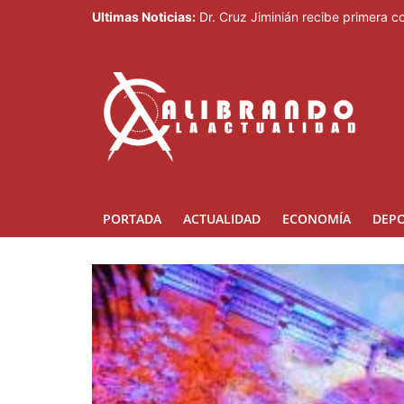
Ultimas Noticias:
Dr. Cruz Jiminián recibe primera c
El mundo del fútbol despide a Jorg
Controlan incendio en inmediacion
Johnny Pujols: "Hay decenas de mi
César Fernández acusa al Gobierno
PORTADA
ACTUALIDAD
ECONOMÍA
DEP