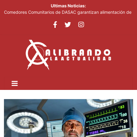
Ultimas Noticias:
Comedores Comunitarios de DASAC garantizan alimentación de
miles de voluntarios y personal de los XXV Juegos
Centroamericanos y del Caribe Santo Domingo 2026
Arabia Saudí, Turquía y Pakistán se blindan con un acuerdo de
defensa en plena guerra
Senado de EE. UU. aprueba nuevo paquete de sanciones a
Rusia
Italia dice que no acepta ultimátums y mantendrá la suspensión
del Schengen con España
Fransheska Matías gana dos plata en el torneo de pesas de los
Centroamericanos y del Caribe