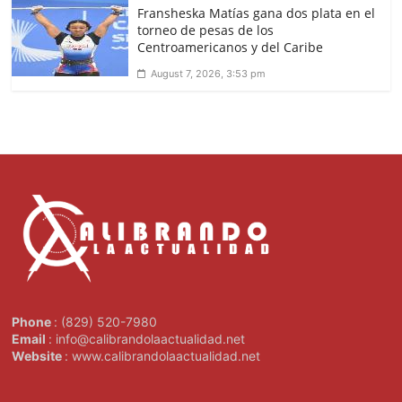
Fransheska Matías gana dos plata en el
torneo de pesas de los
Centroamericanos y del Caribe
August 7, 2026, 3:53 pm
Phone
: (829) 520-7980
Email
: info@calibrandolaactualidad.net
Website
: www.calibrandolaactualidad.net