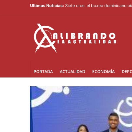
Ultimas Noticias:
Siete oros: el boxeo dominicano 
Gobierno de Perú reafirma compromi
Con 15 oros impulsados por el box
Amazon financia la construcción d
Saúl Mena le da el primer oro a RD
PORTADA
ACTUALIDAD
ECONOMÍA
DEP