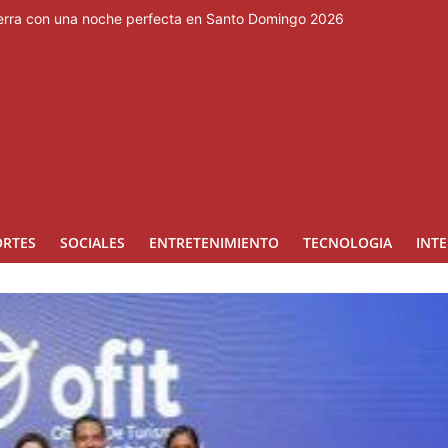
cierra con una noche perfecta en Santo Domingo 2026
so en la lucha contra la minería ilegal en la Amazonía
eo, Dominicana sube al cuarto lugar en los Juegos Centrocaribeños
e enorme planta de gas en EE. UU. para centros de datos
 en eSports
ORTES
SOCIALES
ENTRETENIMIENTO
TECNOLOGIA
INT