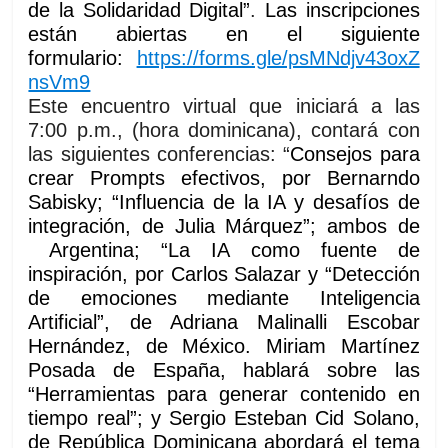
de la Solidaridad Digital”
.
Las inscripciones
están abiertas en el siguiente
formulario:
https://forms.gle/psMNdjv43oxZ
nsVm9
Este encuentro virtual que iniciará
a las
7:00 p.m.
, (hora dominicana), contará con
las siguientes conferencias: “
Consejos para
crear Prompts efectivos, por Bernarndo
Sabisky; “Influencia de la IA y desafíos de
integración, de Julia Márquez”; ambos de
Argentina; “La IA como fuente de
inspiración, por Carlos Salazar y “Detección
de emociones mediante Inteligencia
Artificial”, de Adriana Malinalli Escobar
Hernández, de México. Miriam Martínez
Posada de España, hablará sobre las
“Herramientas para generar contenido en
tiempo real”; y Sergio Esteban Cid Solano,
de República Dominicana abordará el tema