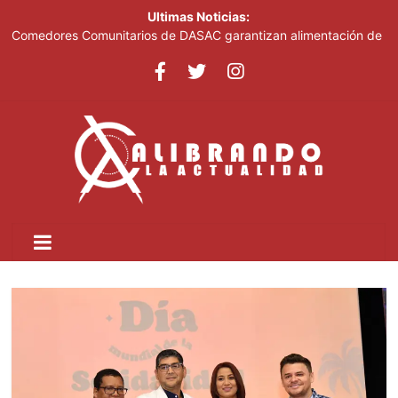
Ultimas Noticias:
Comedores Comunitarios de DASAC garantizan alimentación de
miles de voluntarios y personal de los XXV Juegos
Centroamericanos y del Caribe Santo Domingo 2026
Arabia Saudí, Turquía y Pakistán se blindan con un acuerdo de
defensa en plena guerra
Senado de EE. UU. aprueba nuevo paquete de sanciones a
Rusia
Italia dice que no acepta ultimátums y mantendrá la suspensión
del Schengen con España
Fransheska Matías gana dos plata en el torneo de pesas de los
Centroamericanos y del Caribe