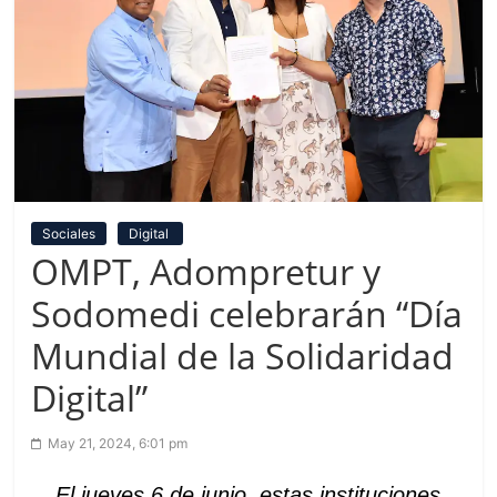
Sociales
Digital
OMPT, Adompretur y
Sodomedi celebrarán “Día
Mundial de la Solidaridad
Digital”
May 21, 2024, 6:01 pm
El jueves 6 de junio
, estas instituciones