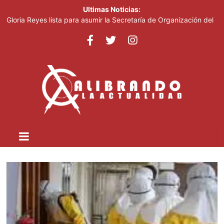
Ultimas Noticias:
Gloria Reyes lista para asumir la Secretaría de Organización del
PRM
Efemérides Patrias y el Instituto Duartiano en reunión solemne
por el sesquicentenario de Juan Pablo Duarte
Verónica Batista regresa con la tercera temporada de “Fuera de
Liga”
Agente de la DIGESETT identifica a mujer reportada como
desaparecida tras encontrarla desorientada
Banreservas obtiene siete galardones en los Effie Awards
República Dominicana 2026