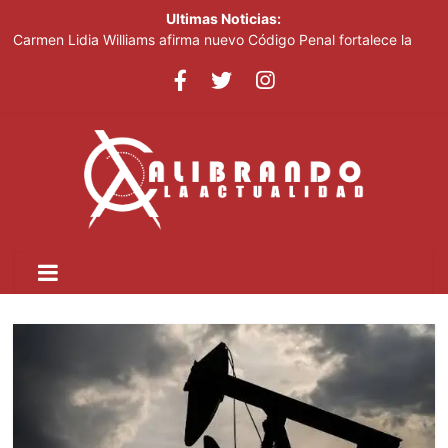
Ultimas Noticias:
Carmen Lidia Williams afirma nuevo Código Penal fortalece la
justicia
El Festival Internacional del Sombrero regresa a Ocoa con una
edición dedicada a la biodiversidad
Sociedad civil demanda educación para la prevención de la
violencia contra niñas, niños y mujeres
Kamilolf indetenible con tema “No lo beses”
Presidente Abinader abrirá XVI congreso internacional de
dirección de proyectos de PMI República Dominicana