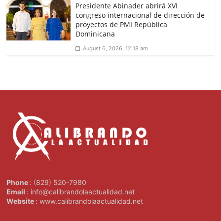
Presidente Abinader abrirá XVI
congreso internacional de dirección de
proyectos de PMI República
Dominicana
August 6, 2026, 12:18 am
Phone
: (829) 520-7980
Email
: info@calibrandolaactualidad.net
Website
: www.calibrandolaactualidad.net