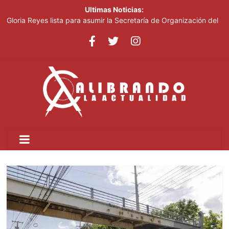
Ultimas Noticias:
Gloria Reyes lista para asumir la Secretaría de Organización del
PRM
Efemérides Patrias y el Instituto Duartiano en reunión solemne
por el sesquicentenario de Juan Pablo Duarte
Verónica Batista regresa con la tercera temporada de “Fuera de
Liga”
Agente de la DIGESETT identifica a mujer reportada como
desaparecida tras encontrarla desorientada
Banreservas obtiene siete galardones en los Effie Awards
República Dominicana 2026