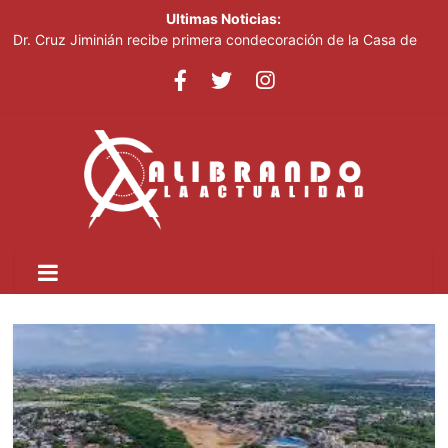
Ultimas Noticias:
Dr. Cruz Jiminián recibe primera condecoración de la Casa de
Bolívar en el bicentenario del Congreso Anfictiónico de Panamá
El mundo del fútbol despide a Jorge Messi, padre del astro
argentino
Controlan incendio en inmediaciones de vertedero en Cancino
Johnny Pujols: "Hay decenas de miles de ciudadanos que
quieren inscribirse en el PLD"
César Fernández acusa al Gobierno de presentar logros que no
reflejan la realidad económica