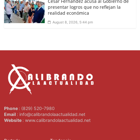
César Fernández acusa al Gobierno de
presentar logros que no reflejan la
realidad económica
August 8, 2026, 5:44 pm
Phone
: (829) 520-7980
Email
: info@calibrandolaactualidad.net
Website
: www.calibrandolaactualidad.net