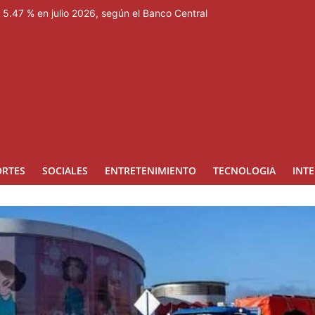
l 5.47 % en julio 2026, según el Banco Central
an mayor riesgo de responsabilidad personal
ionel Messi
ado Jorge Frías tras su fallecimiento?
e y juramentará nuevos miembros de la Fuerza del Pueblo
ORTES
SOCIALES
ENTRETENIMIENTO
TECNOLOGIA
INT