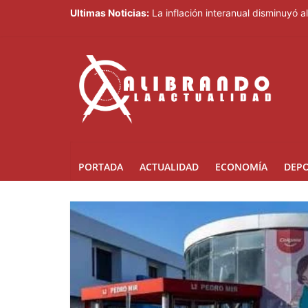
Ultimas Noticias:
La inflación interanual disminuyó a
Oficiales de cumplimiento enfrent
Fallece Jorge Messi, el padre de L
¿Qué pasará con la curul del diput
Leonel visitará la provincia Duart
PORTADA
ACTUALIDAD
ECONOMÍA
DEP