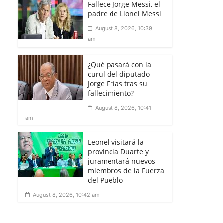
Fallece Jorge Messi, el
padre de Lionel Messi
August 8, 2026, 10:39
am
¿Qué pasará con la
curul del diputado
Jorge Frías tras su
fallecimiento?
August 8, 2026, 10:41
am
Leonel visitará la
provincia Duarte y
juramentará nuevos
miembros de la Fuerza
del Pueblo
August 8, 2026, 10:42 am