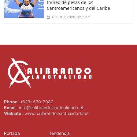
torneo de pesas de los
Centroamericanos y del Caribe
August 7, 2026, 3:53 pm
Phone
: (829) 520-7980
Email
: info@calibrandolaactualidad.net
Website
: www.calibrandolaactualidad.net
Portada
Tendencia