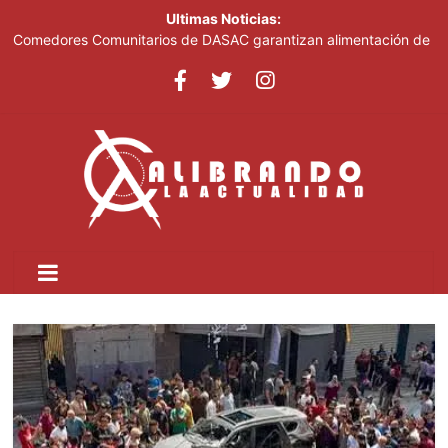
Ultimas Noticias:
Comedores Comunitarios de DASAC garantizan alimentación de
miles de voluntarios y personal de los XXV Juegos
Centroamericanos y del Caribe Santo Domingo 2026
Arabia Saudí, Turquía y Pakistán se blindan con un acuerdo de
defensa en plena guerra
Senado de EE. UU. aprueba nuevo paquete de sanciones a
Rusia
Italia dice que no acepta ultimátums y mantendrá la suspensión
del Schengen con España
Fransheska Matías gana dos plata en el torneo de pesas de los
Centroamericanos y del Caribe