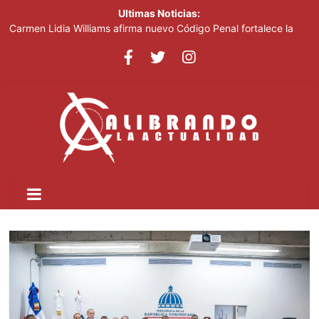
Ultimas Noticias:
Carmen Lidia Williams afirma nuevo Código Penal fortalece la
justicia
El Festival Internacional del Sombrero regresa a Ocoa con una
edición dedicada a la biodiversidad
Sociedad civil demanda educación para la prevención de la
violencia contra niñas, niños y mujeres
Kamilolf indetenible con tema “No lo beses”
Presidente Abinader abrirá XVI congreso internacional de
dirección de proyectos de PMI República Dominicana