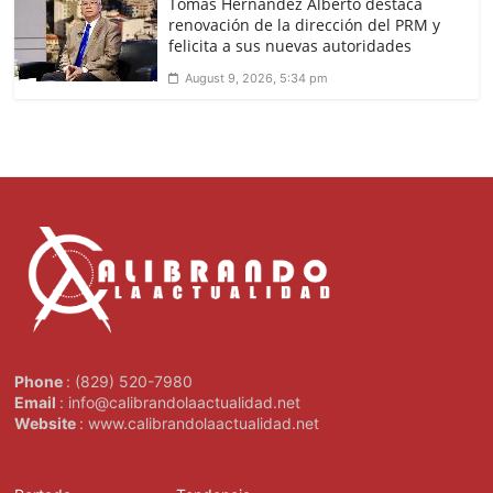
Tomás Hernández Alberto destaca
renovación de la dirección del PRM y
felicita a sus nuevas autoridades
August 9, 2026, 5:34 pm
Phone
: (829) 520-7980
Email
: info@calibrandolaactualidad.net
Website
: www.calibrandolaactualidad.net