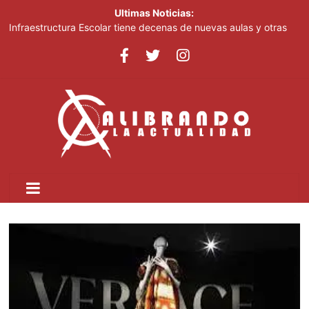
Ultimas Noticias:
Infraestructura Escolar tiene decenas de nuevas aulas y otras
obras listas en San Cristóbal para el inicio del nuevo año escolar
2026-2027
Lionel Messi despide a su padre entre mensajes de cariño en
Rosario
Crear dos nuevas provincias en el país generaría más gasto
público, advierte experto
Ministerio de Educación inicia este lunes jornada nacional de
capacitación para más de 90,000 docentes de cara al inicio del
año escolar 2026-2027
Tomás Hernández Alberto destaca renovación de la dirección
del PRM y felicita a sus nuevas autoridades