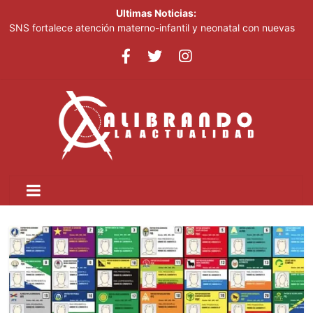
Ultimas Noticias:
SNS fortalece atención materno-infantil y neonatal con nuevas
estrategias y avances en la Red Pública de Salud
Juan Luis Guerra destaca en la clausura de los Juegos
Centroamericanos
Thalia Terrero se reencuentra con el oro, ocho años después
Pronostican cielo soleado y temperaturas de hasta 35 °C este
viernes
Ricardo de los Santos asegura el PRM saldrá fortalecido del
proceso interno para escoger nuevas autoridades