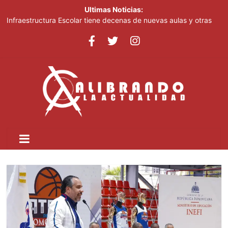
Ultimas Noticias:
Infraestructura Escolar tiene decenas de nuevas aulas y otras
obras listas en San Cristóbal para el inicio del nuevo año escolar
2026-2027
Lionel Messi despide a su padre entre mensajes de cariño en
Rosario
Crear dos nuevas provincias en el país generaría más gasto
público, advierte experto
Ministerio de Educación inicia este lunes jornada nacional de
capacitación para más de 90,000 docentes de cara al inicio del
año escolar 2026-2027
Tomás Hernández Alberto destaca renovación de la dirección
del PRM y felicita a sus nuevas autoridades