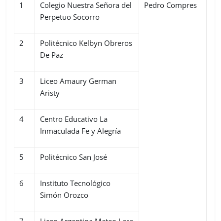
1
Colegio Nuestra Señora del
Pedro Compres
Perpetuo Socorro
2
Politécnico Kelbyn Obreros
De Paz
3
Liceo Amaury German
Aristy
4
Centro Educativo La
Inmaculada Fe y Alegría
5
Politécnico San José
6
Instituto Tecnológico
Simón Orozco
7
Liceo Argentina Mateo Lara