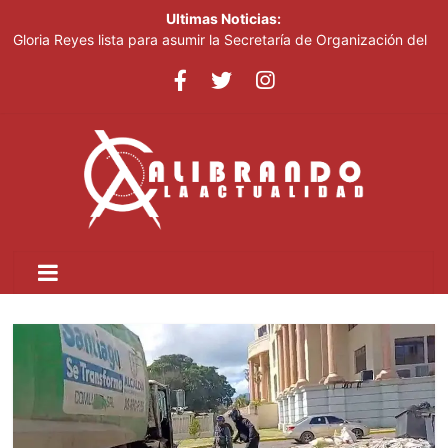
Ultimas Noticias:
Gloria Reyes lista para asumir la Secretaría de Organización del
PRM
Efemérides Patrias y el Instituto Duartiano en reunión solemne
por el sesquicentenario de Juan Pablo Duarte
Verónica Batista regresa con la tercera temporada de “Fuera de
Liga”
Agente de la DIGESETT identifica a mujer reportada como
desaparecida tras encontrarla desorientada
Banreservas obtiene siete galardones en los Effie Awards
República Dominicana 2026