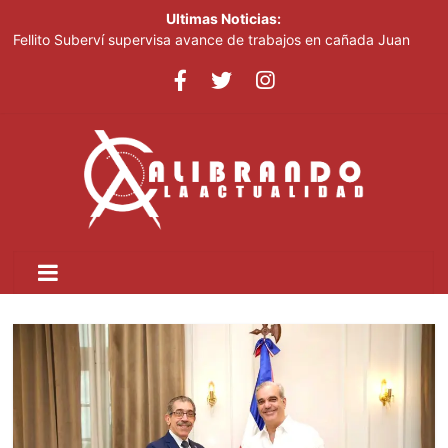
Ultimas Noticias:
Fellito Suberví supervisa avance de trabajos en cañada Juan
Valdez y Los Girasoles en el DN
República Dominicana será sede del 1.er Congreso Internacional
de Fotoperiodismo y Comunicación Visual Estratégica:
FOTOCOM 2026
COOPNAMA convoca a sus asociados a participar en las
Asambleas Distritales y General Ordinaria de Delegados
MICM lleva la Ruta Mipymes a San Pedro de Macorís
TNR e IICA unen esfuerzos para potenciar la modernización
agrícola en República Dominicana