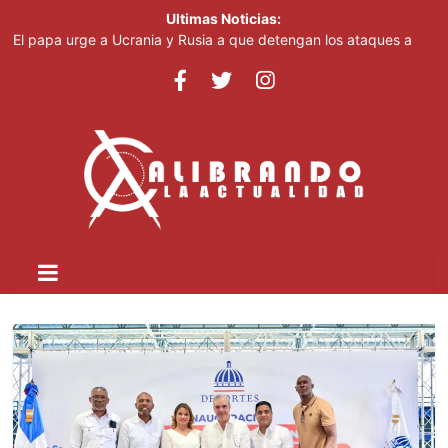
Ultimas Noticias:
El papa urge a Ucrania y Rusia a que detengan los ataques a
objetivos civiles
Irán afirma que Ormuz seguirá bloqueado hasta que EE. UU.
acepte "todas" sus condiciones
Casi 100 jóvenes dominicanos dan nueva vida a "High School
Musical"
El papa urge a Ucrania y Rusia a que detengan los ataques a
objetivos civiles
Pronostican cielo grisáceo por polvo del Sahara y temperaturas
calurosas este domingo