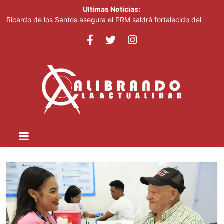
Ultimas Noticias:
Ricardo de los Santos asegura el PRM saldrá fortalecido del
proceso interno para escoger nuevas autoridades
70,000 personas serán beneficiadas con saneamiento de las
cañadas Juan Valdez y Los Girasoles
Juan Luis Guerra destaca en la clausura de los Juegos
Centroamericanos
Thalia Terrero se reencuentra con el oro, ocho años después
Pronostican cielo soleado y temperaturas de hasta 35 °C este
viernes