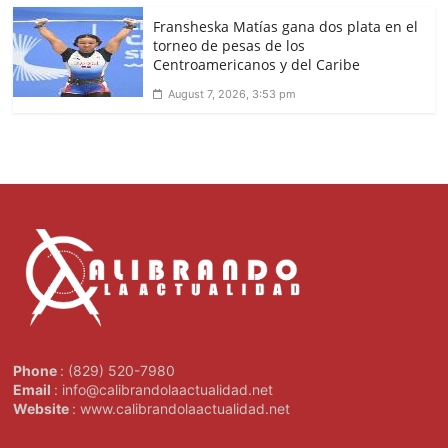
Fransheska Matías gana dos plata en el
torneo de pesas de los
Centroamericanos y del Caribe
August 7, 2026, 3:53 pm
Phone
: (829) 520-7980
Email
: info@calibrandolaactualidad.net
Website
: www.calibrandolaactualidad.net