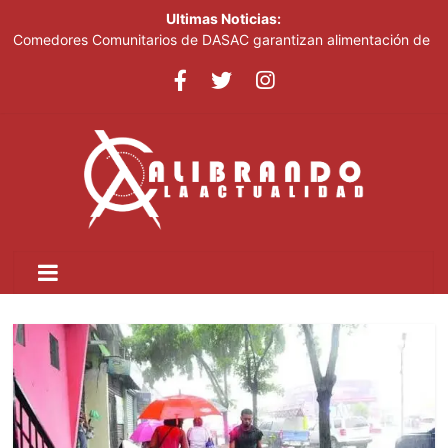
Ultimas Noticias:
Comedores Comunitarios de DASAC garantizan alimentación de
miles de voluntarios y personal de los XXV Juegos
Centroamericanos y del Caribe Santo Domingo 2026
Arabia Saudí, Turquía y Pakistán se blindan con un acuerdo de
defensa en plena guerra
Senado de EE. UU. aprueba nuevo paquete de sanciones a
Rusia
Italia dice que no acepta ultimátums y mantendrá la suspensión
del Schengen con España
Fransheska Matías gana dos plata en el torneo de pesas de los
Centroamericanos y del Caribe