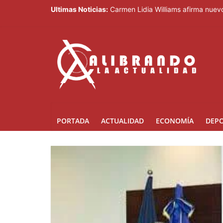
Ultimas Noticias:
Carmen Lidia Williams afirma nuevo
El Festival Internacional del Somb
Sociedad civil demanda educación p
Kamilolf indetenible con tema “No 
Presidente Abinader abrirá XVI co
PORTADA
ACTUALIDAD
ECONOMÍA
DEP