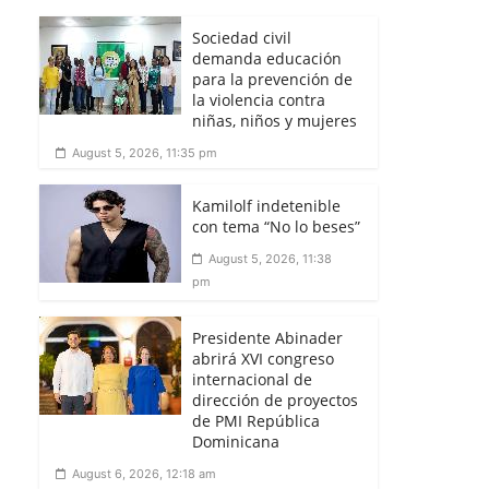
Sociedad civil
demanda educación
para la prevención de
la violencia contra
niñas, niños y mujeres
August 5, 2026, 11:35 pm
Kamilolf indetenible
con tema “No lo beses”
August 5, 2026, 11:38
pm
Presidente Abinader
abrirá XVI congreso
internacional de
dirección de proyectos
de PMI República
Dominicana
August 6, 2026, 12:18 am