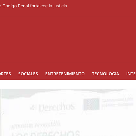
 Código Penal fortalece la justicia
rero regresa a Ocoa con una edición dedicada a la biodiversidad
ara la prevención de la violencia contra niñas, niños y mujeres
lo beses”
ngreso internacional de dirección de proyectos de PMI República Do
ORTES
SOCIALES
ENTRETENIMIENTO
TECNOLOGIA
INT