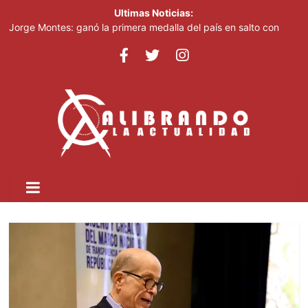
Ultimas Noticias:
Jorge Montes: ganó la primera medalla del país en salto con
pértiga en Juegos Centroamericanos
Jenny Blanco reafirma su conexión con la diáspora como
presentadora de la Gran Parada Dominicana de Manhattan
Jenny Blanco reafirma su conexión con la diáspora como
presentadora de la Gran Parada Dominicana de Manhattan
El terremoto en Colombia deja al menos 111 muertos y 87
heridos, según el presidente
Entre escombros, una madre busca a su hijo tras el terremoto
que sacudió a Colombia