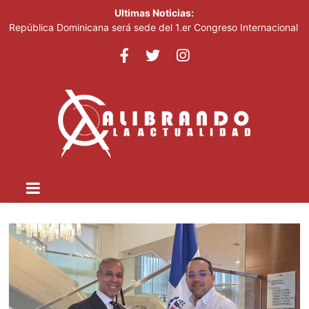
Ultimas Noticias:
República Dominicana será sede del 1.er Congreso Internacional
de Fotoperiodismo y Comunicación Visual Estratégica:
FOTOCOM 2026
Liranyi Alonso encabeza la jornada de este jueves en los Juegos
Centroamericanos
Imbornales tapados agravan inundaciones en el barrio Brisas
del Este
El Gobierno pondrá en marcha un plan para mecanizar la
agricultura a nivel nacional
José Antonio Kast anuncia reforma constitucional para mejorar
la seguridad en Chile