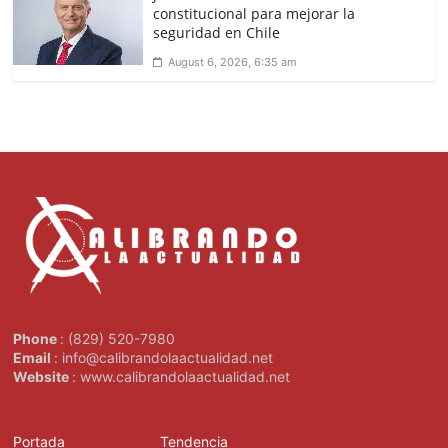
constitucional para mejorar la
seguridad en Chile
August 6, 2026, 6:35 am
Phone
: (829) 520-7980
Email
: info@calibrandolaactualidad.net
Website
: www.calibrandolaactualidad.net
Portada
Tendencia