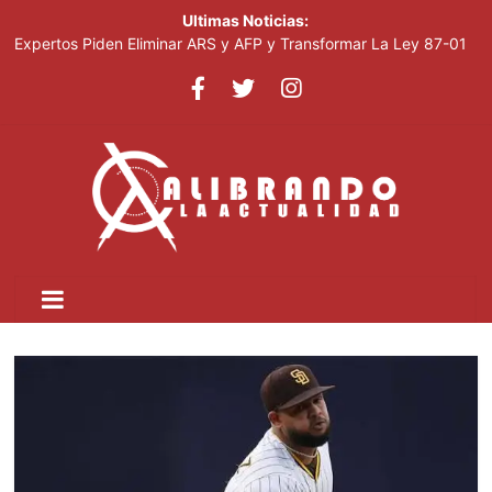
Ultimas Noticias:
Expertos Piden Eliminar ARS y AFP y Transformar La Ley 87-01
Leonel visitará la provincia Duarte y juramentará nuevos
miembros de la Fuerza del Pueblo
La inflación interanual disminuyó al 5.47 % en julio 2026, según
el Banco Central
Acciones De Sandisk Suben 2,800% En Doce Meses Impulsadas
Por La Demanda De IA
Plataforma Cripto Vinculada A Irán Movió US$6,300 Millones
Antes De Ser Sancionada