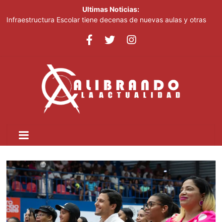
Ultimas Noticias:
Infraestructura Escolar tiene decenas de nuevas aulas y otras
obras listas en San Cristóbal para el inicio del nuevo año escolar
2026-2027
Lionel Messi despide a su padre entre mensajes de cariño en
Rosario
Crear dos nuevas provincias en el país generaría más gasto
público, advierte experto
Ministerio de Educación inicia este lunes jornada nacional de
capacitación para más de 90,000 docentes de cara al inicio del
año escolar 2026-2027
Tomás Hernández Alberto destaca renovación de la dirección
del PRM y felicita a sus nuevas autoridades