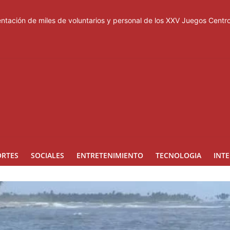
tación de miles de voluntarios y personal de los XXV Juegos Cent
acuerdo de defensa en plena guerra
ones a Rusia
a suspensión del Schengen con España
esas de los Centroamericanos y del Caribe
ORTES
SOCIALES
ENTRETENIMIENTO
TECNOLOGIA
INT