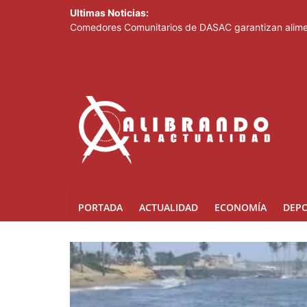
Ultimas Noticias:
Comedores Comunitarios de DASAC garantizan alimen
Arabia Saudí, Turquía y Pakistán se blindan con un 
Senado de EE. UU. aprueba nuevo paquete de sanci
Italia dice que no acepta ultimátums y mantendrá l
Fransheska Matías gana dos plata en el torneo de p
PORTADA
ACTUALIDAD
ECONOMÍA
DEP