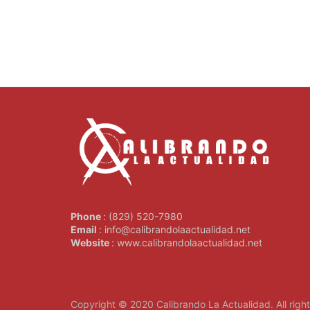
Phone
: (829) 520-7980
Email
: info@calibrandolaactualidad.net
Website
: www.calibrandolaactualidad.net
Copyright © 2020
Calibrando La Actualidad
. All rig