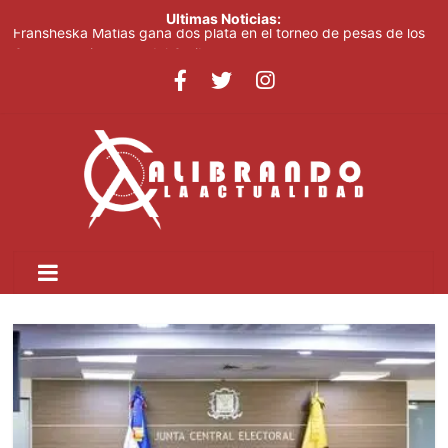
Ultimas Noticias:
Fransheska Matías gana dos plata en el torneo de pesas de los
Centroamericanos y del Caribe
Comedores Comunitarios de DASAC garantizan alimentación de
miles de voluntarios y personal de los XXV Juegos
Centroamericanos y del Caribe Santo Domingo 2026
Arabia Saudí, Turquía y Pakistán se blindan con un acuerdo de
defensa en plena guerra
Senado de EE. UU. aprueba nuevo paquete de sanciones a
Rusia
Italia dice que no acepta ultimátums y mantendrá la suspensión
del Schengen con España