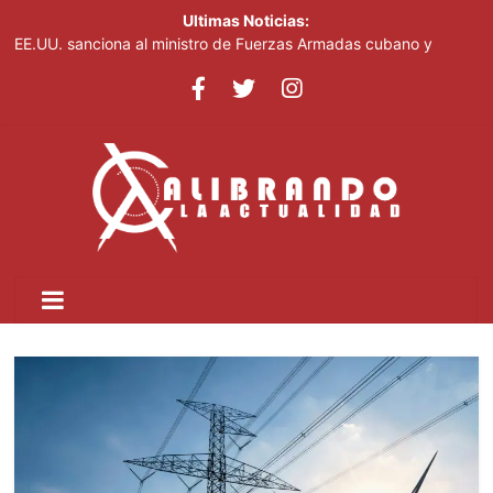
Ultimas Noticias:
EE.UU. sanciona al ministro de Fuerzas Armadas cubano y
cúpula de la industria militar
Fellito Suberví supervisa avance de trabajos en cañada Juan
Valdez y Los Girasoles en el DN
Ladrones de piezas de vehículos azotan la urbanización San
José en Santo Domingo Norte
México reforzará seguridad tras suspensión de envíos de
aguacate a EE.UU.
Arrestan a tres personas, ocupan armas de distintos calibres en
allanamientos en Barahona