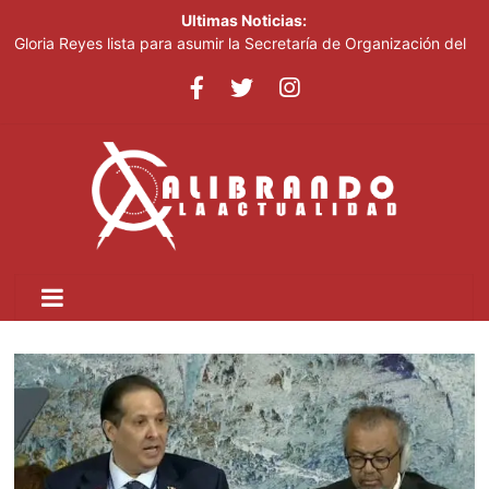
Ultimas Noticias:
Gloria Reyes lista para asumir la Secretaría de Organización del
PRM
Efemérides Patrias y el Instituto Duartiano en reunión solemne
por el sesquicentenario de Juan Pablo Duarte
Verónica Batista regresa con la tercera temporada de “Fuera de
Liga”
Agente de la DIGESETT identifica a mujer reportada como
desaparecida tras encontrarla desorientada
Banreservas obtiene siete galardones en los Effie Awards
República Dominicana 2026