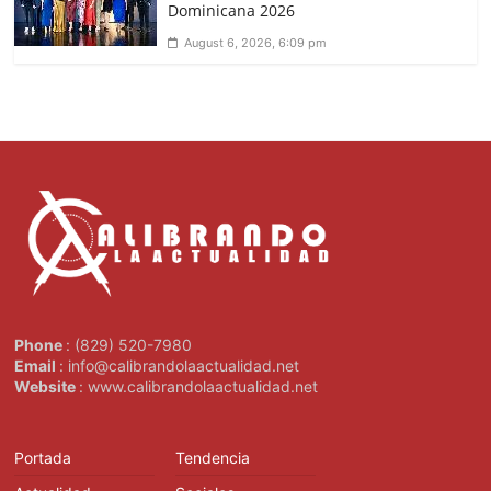
Dominicana 2026
August 6, 2026, 6:09 pm
Phone
: (829) 520-7980
Email
: info@calibrandolaactualidad.net
Website
: www.calibrandolaactualidad.net
Portada
Tendencia