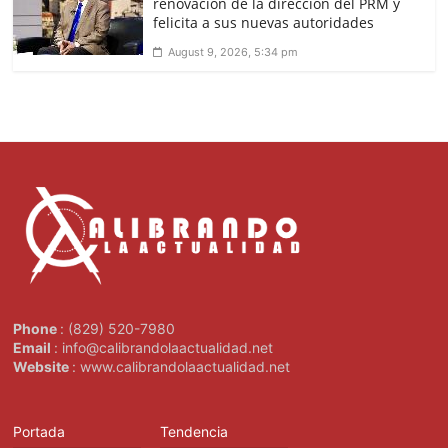
renovación de la dirección del PRM y
felicita a sus nuevas autoridades
August 9, 2026, 5:34 pm
Phone
: (829) 520-7980
Email
: info@calibrandolaactualidad.net
Website
: www.calibrandolaactualidad.net
Portada
Tendencia