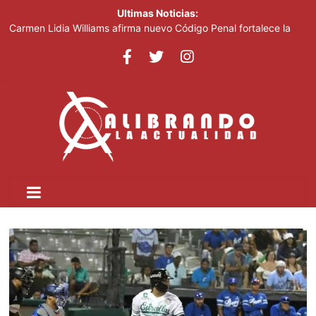
Ultimas Noticias:
Carmen Lidia Williams afirma nuevo Código Penal fortalece la
justicia
El Festival Internacional del Sombrero regresa a Ocoa con una
edición dedicada a la biodiversidad
Sociedad civil demanda educación para la prevención de la
violencia contra niñas, niños y mujeres
Kamilolf indetenible con tema “No lo beses”
Presidente Abinader abrirá XVI congreso internacional de
dirección de proyectos de PMI República Dominicana