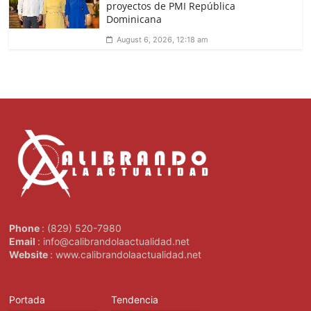
proyectos de PMI República
Dominicana
August 6, 2026, 12:18 am
Phone
: (829) 520-7980
Email
: info@calibrandolaactualidad.net
Website
: www.calibrandolaactualidad.net
Portada
Tendencia