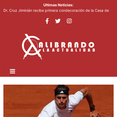
Ultimas Noticias:
Dr. Cruz Jiminián recibe primera condecoración de la Casa de
Bolívar en el bicentenario del Congreso Anfictiónico de Panamá
El mundo del fútbol despide a Jorge Messi, padre del astro
argentino
Controlan incendio en inmediaciones de vertedero en Cancino
Johnny Pujols: "Hay decenas de miles de ciudadanos que
quieren inscribirse en el PLD"
César Fernández acusa al Gobierno de presentar logros que no
reflejan la realidad económica