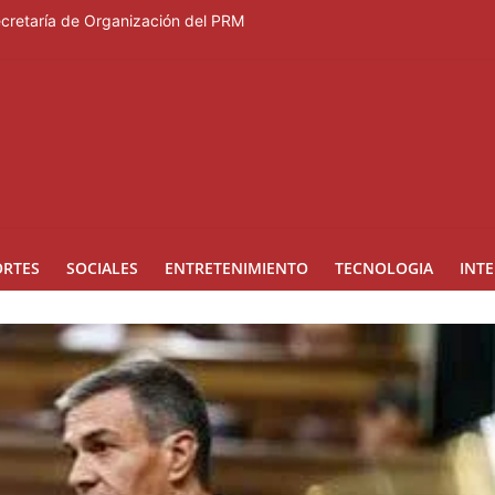
Secretaría de Organización del PRM
Duartiano en reunión solemne por el sesquicentenario de Juan Pablo D
rcera temporada de “Fuera de Liga”
a mujer reportada como desaparecida tras encontrarla desorientada
nes en los Effie Awards República Dominicana 2026
ORTES
SOCIALES
ENTRETENIMIENTO
TECNOLOGIA
INT