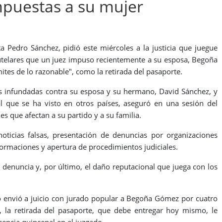
mpuestas a su mujer
ta Pedro Sánchez, pidió este miércoles a la justicia que juegue
utelares que un juez impuso recientemente a su esposa, Begoña
tes de lo razonable", como la retirada del pasaporte.
nes infundadas contra su esposa y su hermano, David Sánchez, y
l que se ha visto en otros países, aseguró en una sesión del
es que afectan a su partido y a su familia.
oticias falsas, presentación de denuncias por organizaciones
formaciones y apertura de procedimientos judiciales.
a denuncia y, por último, el daño reputacional que juega con los
do envió a juicio con jurado popular a Begoña Gómez por cuatro
, la retirada del pasaporte, que debe entregar hoy mismo, le
cencia quincenal en el juzgado.