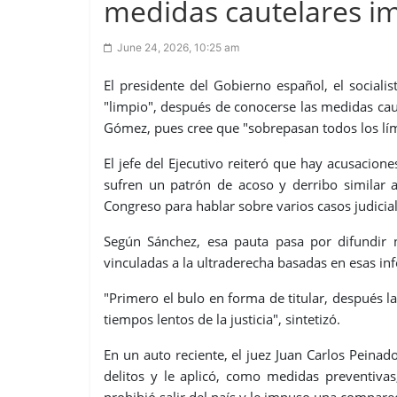
medidas cautelares i
June 24, 2026, 10:25 am
El presidente del Gobierno español, el socialis
"limpio", después de conocerse las medidas ca
Gómez, pues cree que "sobrepasan todos los lími
El jefe del Ejecutivo reiteró que hay acusacio
sufren un patrón de acoso y derribo similar a
Congreso para hablar sobre varios casos judicial
Según Sánchez, esa pauta pasa por difundir n
vinculadas a la ultraderecha basadas en esas in
"Primero el bulo en forma de titular, después l
tiempos lentos de la justicia", sintetizó.
En un auto reciente, el juez Juan Carlos Peina
delitos y le aplicó, como medidas preventivas
prohibió salir del país y le impuso una compare