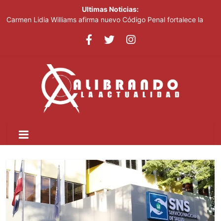
Ultimas Noticias:
Carmen Lidia Williams afirma nuevo Código Penal fortalece la
justicia
El Festival Internacional del Sombrero regresa a Ocoa con una
edición dedicada a la biodiversidad
Sociedad civil demanda educación para la prevención de la
violencia contra niñas, niños y mujeres
Kamilolf indetenible con tema “No lo beses”
Presidente Abinader abrirá XVI congreso internacional de
dirección de proyectos de PMI República Dominicana