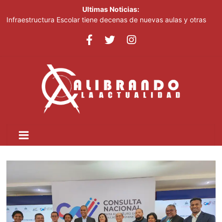
Ultimas Noticias:
Infraestructura Escolar tiene decenas de nuevas aulas y otras
obras listas en San Cristóbal para el inicio del nuevo año escolar
2026-2027
Lionel Messi despide a su padre entre mensajes de cariño en
Rosario
Crear dos nuevas provincias en el país generaría más gasto
público, advierte experto
Ministerio de Educación inicia este lunes jornada nacional de
capacitación para más de 90,000 docentes de cara al inicio del
año escolar 2026-2027
Tomás Hernández Alberto destaca renovación de la dirección
del PRM y felicita a sus nuevas autoridades