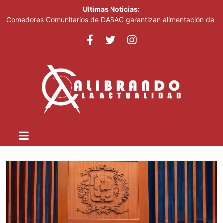
Ultimas Noticias:
Comedores Comunitarios de DASAC garantizan alimentación de
miles de voluntarios y personal de los XXV Juegos
Centroamericanos y del Caribe Santo Domingo 2026
Arabia Saudí, Turquía y Pakistán se blindan con un acuerdo de
defensa en plena guerra
Senado de EE. UU. aprueba nuevo paquete de sanciones a
Rusia
Italia dice que no acepta ultimátums y mantendrá la suspensión
del Schengen con España
Fransheska Matías gana dos plata en el torneo de pesas de los
Centroamericanos y del Caribe