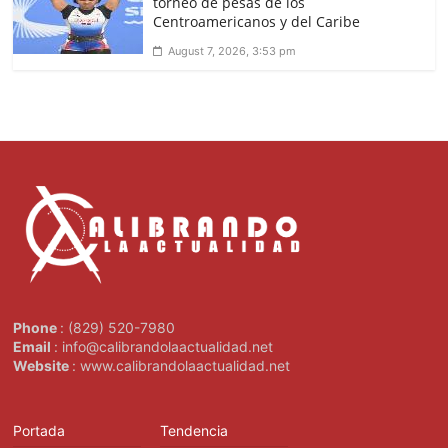
torneo de pesas de los
Centroamericanos y del Caribe
August 7, 2026, 3:53 pm
Phone
: (829) 520-7980
Email
: info@calibrandolaactualidad.net
Website
: www.calibrandolaactualidad.net
Portada
Tendencia