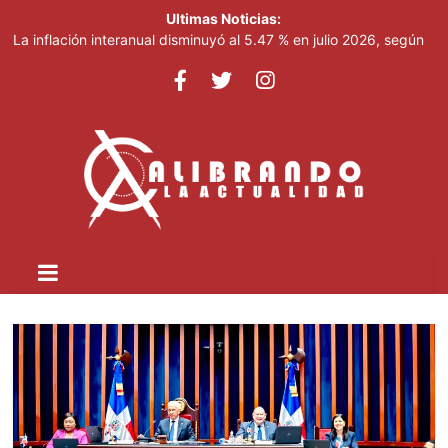
Ultimas Noticias:
La inflación interanual disminuyó al 5.47 % en julio 2026, según
el Banco Central
Oficiales de cumplimiento enfrentan mayor riesgo de
responsabilidad personal
Fallece Jorge Messi, el padre de Lionel Messi
¿Qué pasará con la curul del diputado Jorge Frías tras su
fallecimiento?
Leonel visitará la provincia Duarte y juramentará nuevos
miembros de la Fuerza del Pueblo