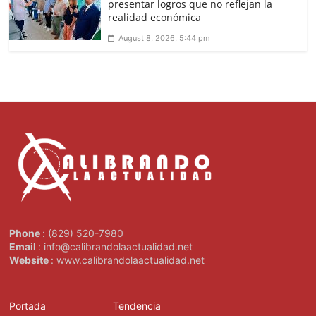
presentar logros que no reflejan la
realidad económica
August 8, 2026, 5:44 pm
Phone
: (829) 520-7980
Email
: info@calibrandolaactualidad.net
Website
: www.calibrandolaactualidad.net
Portada
Tendencia