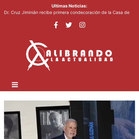
Ultimas Noticias:
Dr. Cruz Jiminián recibe primera condecoración de la Casa de
Bolívar en el bicentenario del Congreso Anfictiónico de Panamá
El mundo del fútbol despide a Jorge Messi, padre del astro
argentino
Controlan incendio en inmediaciones de vertedero en Cancino
Johnny Pujols: "Hay decenas de miles de ciudadanos que
quieren inscribirse en el PLD"
César Fernández acusa al Gobierno de presentar logros que no
reflejan la realidad económica