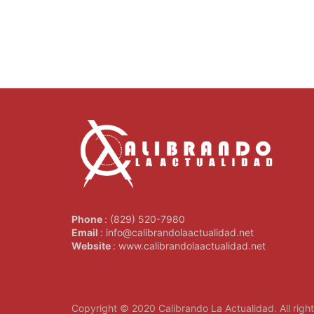
Phone
: (829) 520-7980
Email
: info@calibrandolaactualidad.net
Website
: www.calibrandolaactualidad.net
Copyright © 2020
Calibrando La Actualidad
. All rig