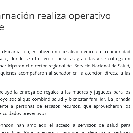
nación realiza operativo
e
nson Encarnación, encabezó un operativo médico en la comunidad
le, donde se ofrecieron consultas gratuitas y se entregaron
articiparon el director regional del Servicio Nacional de Salud,
 quienes acompañaron al senador en la atención directa a las
cluyó la entrega de regalos a las madres y juguetes para los
yo social que combinó salud y bienestar familiar. La jornada
mente a personas de escasos recursos, que aprovecharon los
re cuidados preventivos.
ohnson han ampliado el acceso a servicios de salud para
cia Elías Piña, acercando recursos y atención a sectores