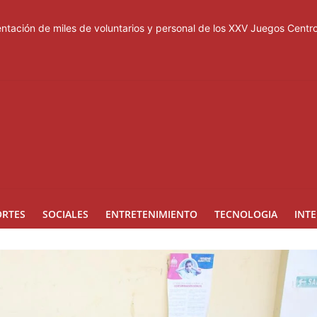
tación de miles de voluntarios y personal de los XXV Juegos Cent
acuerdo de defensa en plena guerra
ones a Rusia
a suspensión del Schengen con España
esas de los Centroamericanos y del Caribe
ORTES
SOCIALES
ENTRETENIMIENTO
TECNOLOGIA
INT