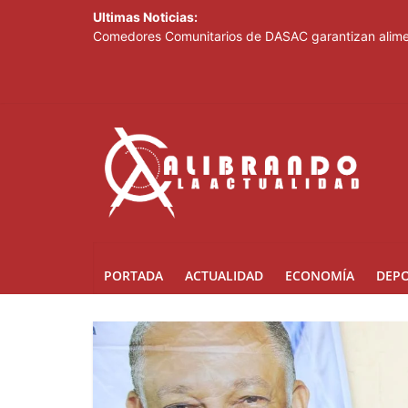
Ultimas Noticias:
Comedores Comunitarios de DASAC garantizan alimen
Arabia Saudí, Turquía y Pakistán se blindan con un 
Senado de EE. UU. aprueba nuevo paquete de sanci
Italia dice que no acepta ultimátums y mantendrá l
Fransheska Matías gana dos plata en el torneo de p
PORTADA
ACTUALIDAD
ECONOMÍA
DEP