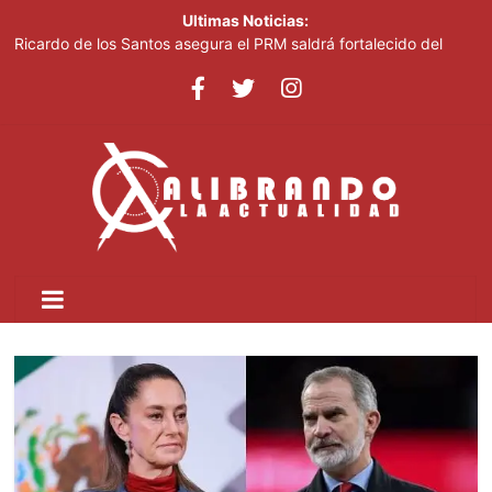
Ultimas Noticias:
Ricardo de los Santos asegura el PRM saldrá fortalecido del
proceso interno para escoger nuevas autoridades
70,000 personas serán beneficiadas con saneamiento de las
cañadas Juan Valdez y Los Girasoles
Juan Luis Guerra destaca en la clausura de los Juegos
Centroamericanos
Thalia Terrero se reencuentra con el oro, ocho años después
Pronostican cielo soleado y temperaturas de hasta 35 °C este
viernes