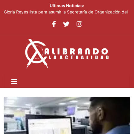
Ultimas Noticias:
Gloria Reyes lista para asumir la Secretaría de Organización del
PRM
Efemérides Patrias y el Instituto Duartiano en reunión solemne
por el sesquicentenario de Juan Pablo Duarte
Verónica Batista regresa con la tercera temporada de “Fuera de
Liga”
Agente de la DIGESETT identifica a mujer reportada como
desaparecida tras encontrarla desorientada
Banreservas obtiene siete galardones en los Effie Awards
República Dominicana 2026