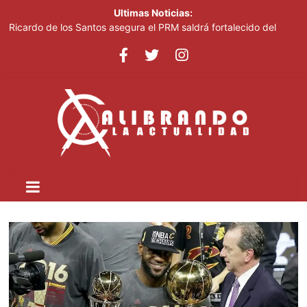
Ultimas Noticias:
Ricardo de los Santos asegura el PRM saldrá fortalecido del
proceso interno para escoger nuevas autoridades
70,000 personas serán beneficiadas con saneamiento de las
cañadas Juan Valdez y Los Girasoles
Juan Luis Guerra destaca en la clausura de los Juegos
Centroamericanos
Thalia Terrero se reencuentra con el oro, ocho años después
Pronostican cielo soleado y temperaturas de hasta 35 °C este
viernes