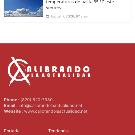
temperaturas de hasta 35 °C este
viernes
August 7, 2026, 8:13 am
Phone
: (829) 520-7980
Email
: info@calibrandolaactualidad.net
Website
: www.calibrandolaactualidad.net
Portada
Tendencia