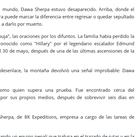
el mundo, Dawa Sherpa estuvo desaparecido. Arriba, donde el
ora puede marcar la diferencia entre regresar o quedar sepultado
 a darlo por muerto.
ja", las oraciones por los difuntos. La familia había perdido la
 conocido como "Hillary" por el legendario escalador Edmund
l 30 de mayo, después de una de las últimas ascensiones de la
 desenlace, la montaña devolvió una señal improbable: Dawa
como quien supera una prueba. Fue encontrado cerca del
por sus propios medios, después de sobrevivir seis días en
Sherpa, de 8K Expeditions, empresa a cargo de las tareas de
uando un equipo nepalí que trabaja en el trazado de rutas y en la