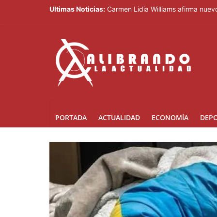
Ultimas Noticias:
Carmen Lidia Williams afirma nuevo
El Festival Internacional del Somb
Sociedad civil demanda educación p
Kamilolf indetenible con tema “No 
Presidente Abinader abrirá XVI co
PORTADA
ACTUALIDAD
ECONOMÍA
DEP