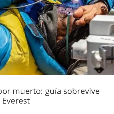
por muerto: guía sobrevive
l Everest