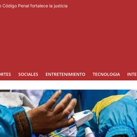
 Código Penal fortalece la justicia
rero regresa a Ocoa con una edición dedicada a la biodiversidad
ara la prevención de la violencia contra niñas, niños y mujeres
lo beses”
ngreso internacional de dirección de proyectos de PMI República Do
ORTES
SOCIALES
ENTRETENIMIENTO
TECNOLOGIA
INT