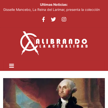
Ultimas Noticias:
Gisselle Mancebo, La Reina del Larimar, presenta la colección
“Cielo, Tierra y Mar Delirio Caribeño” en el Teatro Nacional
Un año después, la Guardia Nacional que desplegó Trump sigue
patrullando Washington
Alexander Rodríguez “El Hijo del Pueblo” es galardonado como
Alcalde del Año en la Cumbre Latinoamericana de Nueva York
Mamdani despide a empleados haitianos con TPS tras el fin del
programa migratorio
Mueren mujer y bebé de cinco meses tras volcarse una
embarcación cerca de Liberty Island