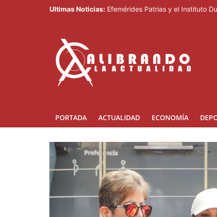
Ultimas Noticias:
Efemérides Patrias y el Instituto 
EE.UU. sanciona al ministro de Fue
Dirección de Migración someterá a
Explosión desata incendio de cinco
SNS: hospitales operan con tres t
PORTADA
ACTUALIDAD
ECONOMÍA
DEP