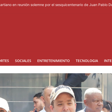
Duartiano en reunión solemne por el sesquicentenario de Juan Pablo D
rzas Armadas cubano y cúpula de la industria militar
 las personas que obstaculicen los operativos
 alarmas en El Bronx; un muerto y 14 heridos
urnos de cuatro horas, no con tanda extendida
ORTES
SOCIALES
ENTRETENIMIENTO
TECNOLOGIA
INT