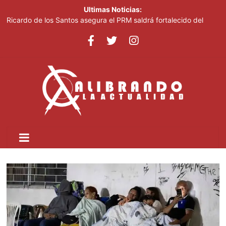
Ultimas Noticias:
Ricardo de los Santos asegura el PRM saldrá fortalecido del
proceso interno para escoger nuevas autoridades
70,000 personas serán beneficiadas con saneamiento de las
cañadas Juan Valdez y Los Girasoles
Juan Luis Guerra destaca en la clausura de los Juegos
Centroamericanos
Thalia Terrero se reencuentra con el oro, ocho años después
Pronostican cielo soleado y temperaturas de hasta 35 °C este
viernes