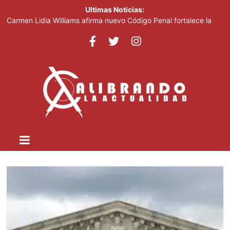
Ultimas Noticias:
Carmen Lidia Williams afirma nuevo Código Penal fortalece la
justicia
El Festival Internacional del Sombrero regresa a Ocoa con una
edición dedicada a la biodiversidad
Sociedad civil demanda educación para la prevención de la
violencia contra niñas, niños y mujeres
Kamilolf indetenible con tema “No lo beses”
Presidente Abinader abrirá XVI congreso internacional de
dirección de proyectos de PMI República Dominicana